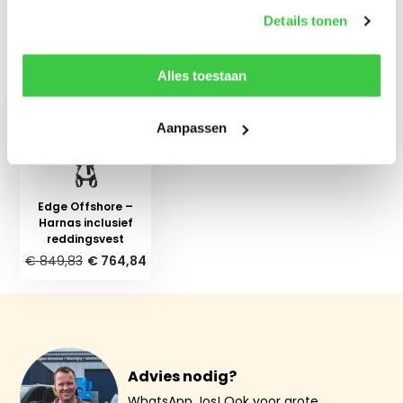
Delen
Details tonen
Alles toestaan
Recent bekeken
Aanpassen
Edge Offshore –
Harnas inclusief
reddingsvest
€ 849,83
€ 764,84
Advies nodig?
WhatsApp Jos! Ook voor grote