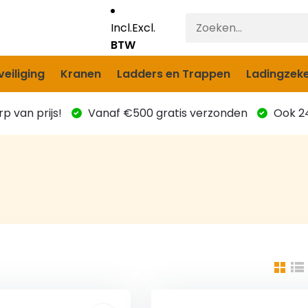
Incl.
Excl.
BTW
eiliging
Kranen
Ladders en Trappen
Ladingzeke
p van prijs!
Vanaf €500 gratis verzonden
Ook 24