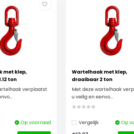
 met klep,
Wartelhaak met klep,
.12 ton
draaibaar 2 ton
rtelhaak verplaatst
Met deze wartelhaak verp
envo...
u veilig en eenvo...
Op voorraad
Vergelijk
Op v