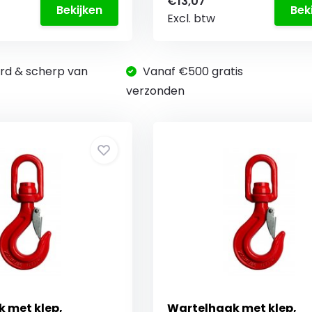
€13,07
Bekijken
Bek
Excl. btw
rd & scherp van
Vanaf €500 gratis
verzonden
 met klep,
Wartelhaak met klep,