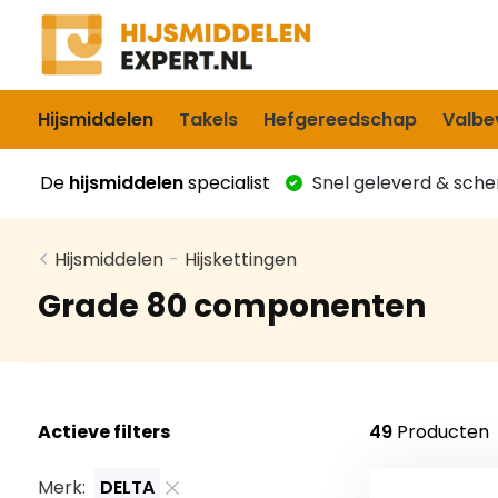
Hijsmiddelen
Takels
Hefgereedschap
Valbev
De
hijsmiddelen
specialist
Snel geleverd & scher
Hijsmiddelen
-
Hijskettingen
Grade 80 componenten
Actieve filters
49
Producten
Merk:
DELTA