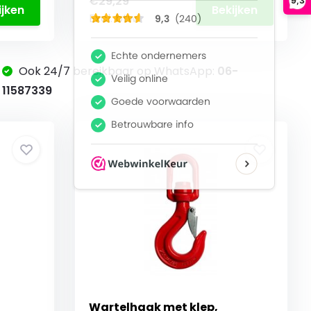
€29,29
9,3
ijken
Bekijken
Excl. btw
Ook 24/7 bereikbaar op WhatsApp:
06-
11587339
Wartelhaak met klep,