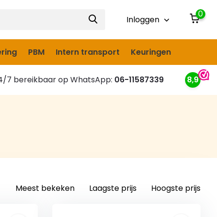
0
Inloggen
ring
PBM
Intern transport
Keuringen
/7 bereikbaar op WhatsApp:
06-11587339
8,9
Meest bekeken
Laagste prijs
Hoogste prijs