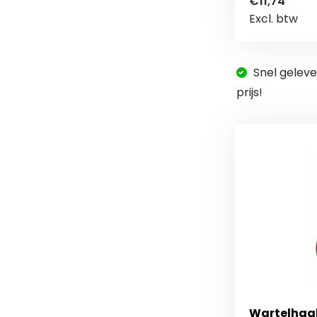
€11,74
Excl. btw
Snel geleve
prijs!
Wartelhaak