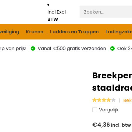
Incl.
Excl.
BTW
eiliging
Kranen
Ladders en Trappen
Ladingzeke
p van prijs!
Vanaf €500 gratis verzonden
Ook 24
Breekpen
staaldra
Bek
Vergelijk
€4,36
Incl. btw