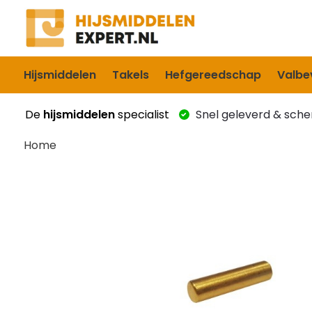
Hijsmiddelen
Takels
Hefgereedschap
Valbev
De
hijsmiddelen
specialist
Snel geleverd & scher
Home