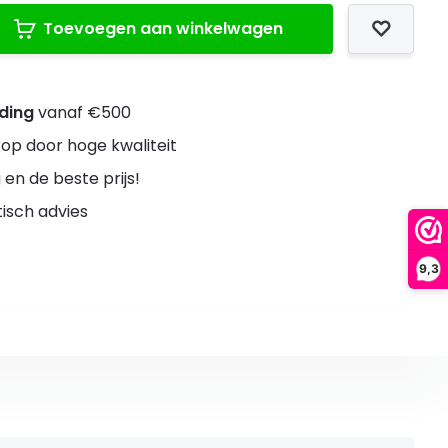
Toevoegen aan winkelwagen
nding
vanaf €500
rop door hoge kwaliteit
 en de beste prijs!
stisch advies
9,3