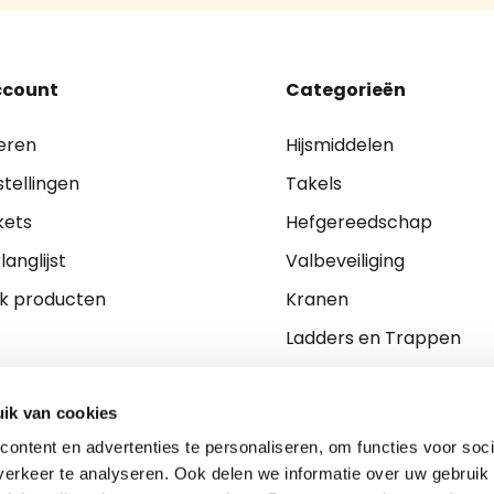
ccount
Categorieën
eren
Hijsmiddelen
stellingen
Takels
kets
Hefgereedschap
langlijst
Valbeveiliging
jk producten
Kranen
Ladders en Trappen
Ladingzekering
PBM
ik van cookies
ontent en advertenties te personaliseren, om functies voor soci
erkeer te analyseren. Ook delen we informatie over uw gebruik 