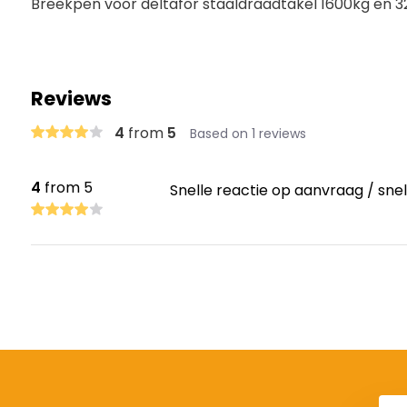
Breekpen voor deltafor staaldraadtakel 1600kg en 
Reviews
4
from
5
Based on 1 reviews
4
from 5
Snelle reactie op aanvraag / snel