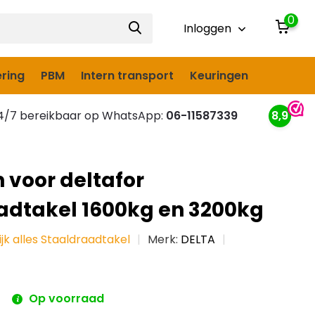
0
Inloggen
ring
PBM
Intern transport
Keuringen
/7 bereikbaar op WhatsApp:
06-11587339
8,9
 voor deltafor
adtakel 1600kg en 3200kg
ijk alles Staaldraadtakel
Merk:
DELTA
Op voorraad