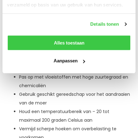
een veilige harpsluiting op de werkvloer.
verzameld op basis van uw gebruik van hun services.
Veilig werken met een harpsluiting
Naast de hoge veiligheidseisen van de producten is het
Details tonen
belangrijk dat u zelf ook veilig te werk gaat. Dit doet u
onder andere door de volgende richtlijnen in acht te
Alles toestaan
nemen:
Pas geen zijdelingse belasting toe
Aanpassen
Probeer schokbelasting te voorkomen
Pas op met vloeistoffen met hoge zuurtegraad en
chemicaliën
Gebruik geschikt gereedschap voor het aandraaien
van de moer
Houd een temperatuurbereik van – 20 tot
maximaal 200 graden Celsius aan
Vermijd scherpe hoeken om overbelasting te
voorkomen