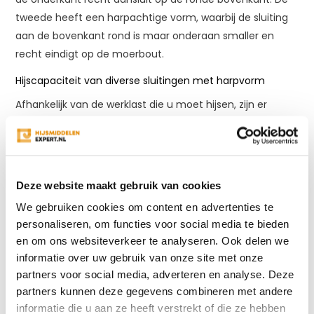
tweede heeft een harpachtige vorm, waarbij de sluiting
aan de bovenkant rond is maar onderaan smaller en
recht eindigt op de moerbout.
Hijscapaciteit van diverse sluitingen met harpvorm
Afhankelijk van de werklast die u moet hijsen, zijn er
diverse harpsluitingen te koop. In ons assortiment vindt u
sluitingen met een werklast van 1 ton tot wel 55 ton. Dit
geeft een groter bereik in werklast dan bij het hijsen met
een
hijsband
. Door deze variatie is er altijd wel een sluiting
Deze website maakt gebruik van cookies
die past bij het gewicht van uw hijslast.
We gebruiken cookies om content en advertenties te
Met een geschikte hijscapaciteit voorzien alle producten
personaliseren, om functies voor social media te bieden
en om ons websiteverkeer te analyseren. Ook delen we
in een veiligheidsfactor van 6 en worden kwaliteitseisen
informatie over uw gebruik van onze site met onze
conform NEN13889 gewaarborgd. Hierdoor kunt u er ook
partners voor social media, adverteren en analyse. Deze
voor kiezen om het product inclusief een EKH-certificaat
partners kunnen deze gegevens combineren met andere
aan te schaffen. Dit geeft een officiële verklaring van
informatie die u aan ze heeft verstrekt of die ze hebben