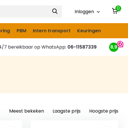
0
Inloggen
ring
PBM
Intern transport
Keuringen
/7 bereikbaar op WhatsApp:
06-11587339
8,9
Meest bekeken
Laagste prijs
Hoogste prijs