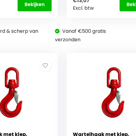
€13,07
Bekijken
Bek
Excl. btw
rd & scherp van
Vanaf €500 gratis
verzonden
 met klep,
Wartelhaak met klep,