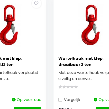
 met klep,
Wartelhaak met klep,
.12 ton
draaibaar 2 ton
rtelhaak verplaatst
Met deze wartelhaak verp
envo...
u veilig en eenvo...
Op voorraad
Vergelijk
Op v