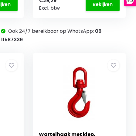
€29,29
9,3
ijken
Bekijken
Excl. btw
Ook 24/7 bereikbaar op WhatsApp:
06-
11587339
Wartelhaak met klep,