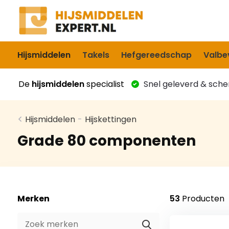
Hijsmiddelen
Takels
Hefgereedschap
Valbev
De
hijsmiddelen
specialist
Snel geleverd & scher
Hijsmiddelen
-
Hijskettingen
Grade 80 componenten
Merken
53
Producten