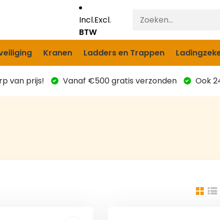
Incl.
Excl.
BTW
eiliging
Kranen
Ladders en Trappen
Ladingzeke
p van prijs!
Vanaf €500 gratis verzonden
Ook 24