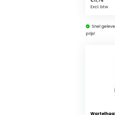
€11,74
Excl. btw
Snel geleve
prijs!
Wartelhaak