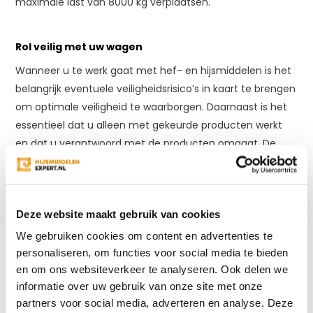
maximale last van 8000 kg verplaatsen.
Rol veilig met uw wagen
Wanneer u te werk gaat met hef- en hijsmiddelen is het
belangrijk eventuele veiligheidsrisico’s in kaart te brengen
om optimale veiligheid te waarborgen. Daarnaast is het
essentieel dat u alleen met gekeurde producten werkt
en dat u verantwoord met de producten omgaat. De
producten in het assortiment van Hijsmiddelen-Expert
voldoen allemaal aan de Europese wet- en regelgeving
en zijn voorzien van CE-certificering.
Deze website maakt gebruik van cookies
We gebruiken cookies om content en advertenties te
Om na verloop van tijd nog steeds op een veilige manier
personaliseren, om functies voor social media te bieden
gebruik te maken van de rolwagens, dient u deze ieder
en om ons websiteverkeer te analyseren. Ook delen we
jaar te laten keuren door een gecertificeerde partij.
informatie over uw gebruik van onze site met onze
Hijsmiddelen-Expert is een EKH-erkend bedrijf en wij
partners voor social media, adverteren en analyse. Deze