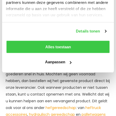
kunnen daarom zelf deze keuringen uitvoeren. Dit
partners kunnen deze gegevens combineren met andere
betekent dat u uw nieuw gekochte producten, maar ook
informatie die u aan ze heeft verstrekt of die ze hebben
uw huidige producten bij ons kunt brengen voor een
verzameld op basis van uw gebruik van hun services.
keuring. Mocht u hier meer over willen weten, dan kunt u
contact opnemen met onze klantenservice.
Details tonen
Rolwagens kopen bij Hijsmiddelen-Expert
Alles toestaan
Wilt u rolwagens kopen? Dan kunt u terecht bij
Hijsmiddelen-Expert. Bij de meeste producten zijn wij in
Aanpassen
staat om direct uit voorraad te leveren. Zo heeft u de
goederen snel in huis. Mochten wij geen voorraad
hebben, dan bestellen wij het gewenste product direct bij
onze leverancier. Ook wanneer producten er niet tussen
staan, kunt u contact opnemen met ons. Wellicht dat wij
u kunnen helpen aan een vervangend product. Dit geldt
ook voor al ons ander
hefgereedschap
: van
heftruck
accessoires
,
hydraulisch gereedschap
en
palletwagens