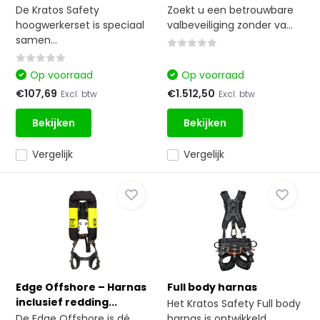
De Kratos Safety
Zoekt u een betrouwbare
hoogwerkerset is speciaal
valbeveiliging zonder va...
samen...
Op voorraad
Op voorraad
€107,69
€1.512,50
Excl. btw
Excl. btw
Bekijken
Bekijken
Vergelijk
Vergelijk
Edge Offshore – Harnas
Full body harnas
inclusief redding...
Het Kratos Safety Full body
De Edge Offshore is dé
harnas is ontwikkeld...