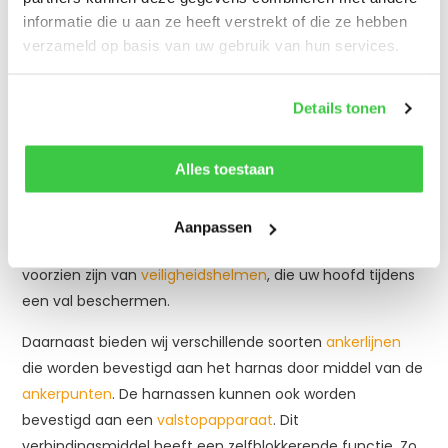
werkplek op een hoogte van 2,5 meter of meer. Hier
informatie die u aan ze heeft verstrekt of die ze hebben
bestaat namelijk het risico op valgevaar en dit is een van
verzameld op basis van uw gebruik van hun services.
meest voorkomende oorzaken van arbeidsongevallen.
Persoonlijke valbeveiliging is in Nederland bij de wet
Details tonen
verplicht, en dus moeten er bij werken op hoogte altijd
voorzorgsmaatregelen getroffen worden. Er zijn een
Alles toestaan
aantal producten die van cruciaal belang zijn voor uw
veiligheid.
Veiligheidsharnassen
, die om het lichaam
worden bevestigd, zijn bij ons verkrijgbaar in verschillende
Aanpassen
uitvoeringen. Op grote hoogte wilt u natuurlijk ook
voorzien zijn van
veiligheidshelmen
, die uw hoofd tijdens
een val beschermen.
Daarnaast bieden wij verschillende soorten
ankerlijnen
die worden bevestigd aan het harnas door middel van de
ankerpunten
. De harnassen kunnen ook worden
bevestigd aan een
valstopapparaat
. Dit
verbindingsmiddel heeft een zelfblokkerende functie. Zo