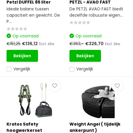
Petzl DUFFEL 65 liter
PETZL - AVAO FAST
Ideale balans tussen
De PETZL AVAO FAST biedt
capaciteit en gewicht. De
dezelfde robuuste eigen...
P...
Op voorraad
Op voorraad
€151,25
€136,12
€363,-
€326,70
Excl. btw
Excl. btw
Bekijken
Bekijken
Vergelijk
Vergelijk
Kratos Safety
Weight Angel ( tijdelijk
hoogwerkerset
ankerpunt )