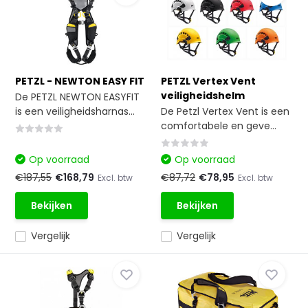
PETZL - NEWTON EASY FIT
PETZL Vertex Vent
veiligheidshelm
De PETZL NEWTON EASYFIT
is een veiligheidsharnas...
De Petzl Vertex Vent is een
comfortabele en geve...
Op voorraad
Op voorraad
€187,55
€168,79
€87,72
€78,95
Excl. btw
Excl. btw
Bekijken
Bekijken
Vergelijk
Vergelijk