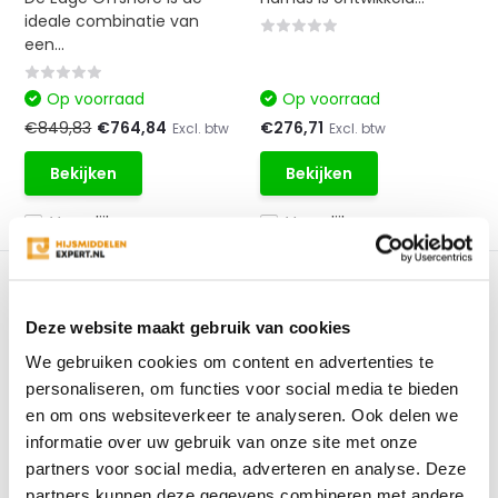
ideale combinatie van
een...
Op voorraad
Op voorraad
€849,83
€764,84
€276,71
Excl. btw
Excl. btw
Bekijken
Bekijken
Vergelijk
Vergelijk
1
2
3
4
5
9
Deze website maakt gebruik van cookies
We gebruiken cookies om content en advertenties te
Valbeveiliging voor iedere hoogte
personaliseren, om functies voor social media te bieden
Valbeveiliging is essentieel bij beroepen waar er op grote
en om ons websiteverkeer te analyseren. Ook delen we
hoogtes gewerkt wordt. Het is van belang dat de juiste
informatie over uw gebruik van onze site met onze
veiligheidsmaatregelen getroffen worden bij een
partners voor social media, adverteren en analyse. Deze
partners kunnen deze gegevens combineren met andere