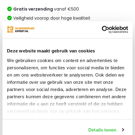
Gratis verzending
vanaf €500
Veiligheid voorop door hoge kwaliteit
Snelle levering en de beste prijs!
Altijd specialistisch advies
Vergelijk
Deze website maakt gebruik van cookies
We gebruiken cookies om content en advertenties te
personaliseren, om functies voor social media te bieden
en om ons websiteverkeer te analyseren. Ook delen we
Productomschrijving
informatie over uw gebruik van onze site met onze
partners voor social media, adverteren en analyse. Deze
Reviews
partners kunnen deze gegevens combineren met andere
informatie die u aan ze heeft verstrekt of die ze hebben
verzameld op basis van uw gebruik van hun services.
Delen
Details tonen