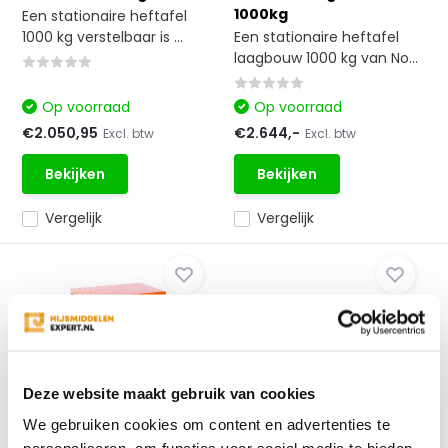
1000kg
Een stationaire heftafel
1000 kg verstelbaar is ...
Een stationaire heftafel
laagbouw 1000 kg van No...
Op voorraad
Op voorraad
€2.050,95
€2.644,-
Excl. btw
Excl. btw
Bekijken
Bekijken
Vergelijk
Vergelijk
Deze website maakt gebruik van cookies
Heftafel 2000kg
Heftafel U-vorm 1000kg
We gebruiken cookies om content en advertenties te
Een stationaire heftafel
Een stationaire heftafel U-