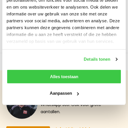
2000 kg is een robuuste...
vorm 1000 kg is ideaa...
personaliseren, om functies voor social media te bieden
en om ons websiteverkeer te analyseren. Ook delen we
Op voorraad
Op voorraad
informatie over uw gebruik van onze site met onze
partners voor social media, adverteren en analyse. Deze
€2.413,95
€2.644,-
Excl. btw
Excl. btw
partners kunnen deze gegevens combineren met andere
Bekijken
Bekijken
informatie die u aan ze heeft verstrekt of die ze hebben
verzameld op basis van uw gebruik van hun services.
Vergelijk
Vergelijk
Details tonen
Alles toestaan
Aanpassen
Advies nodig?
WhatsApp Jos! Ook voor grote
aantallen.