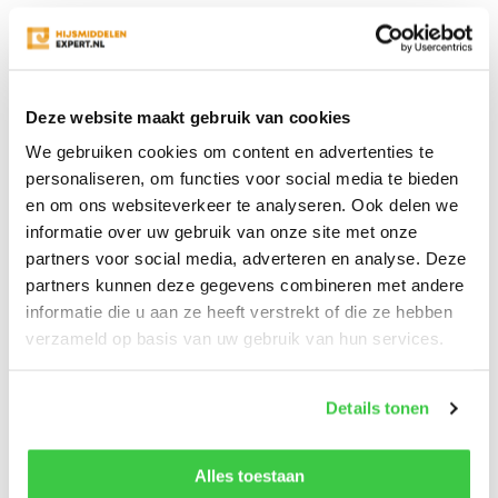
Verder kunt u, doordat de heftafel verrijdbaar is,
eenvoudig zware goederen transporteren binnen uw
magazijn. De tafel is voorzien van een platform waarop
goederen geplaatst kunnen worden. Dit platform is naar
Deze website maakt gebruik van cookies
boven en beneden te verstellen. Deze is manueel te
We gebruiken cookies om content en advertenties te
bedienen via een voetpomp. Verder zijn de modellen
personaliseren, om functies voor social media te bieden
voorzien van een ergonomische handgreep. Hiermee
en om ons websiteverkeer te analyseren. Ook delen we
kunt u het platform gecontroleerd laten zakken.
informatie over uw gebruik van onze site met onze
partners voor social media, adverteren en analyse. Deze
In ons assortiment hebben wij varianten met
partners kunnen deze gegevens combineren met andere
verschillende capaciteiten. Dit loopt uiteen van 150 kg tot
informatie die u aan ze heeft verstrekt of die ze hebben
1000 kg. Door ons riante aanbod hebben wij voor iedere
verzameld op basis van uw gebruik van hun services.
klus de geschikte mobiele heftafel.
Veilig een mobiele heftafel gebruiken
Details tonen
Aangezien er vaak met zware lasten wordt gewerkt, dient
een mobiele heftafel veilig gebruikt te worden. Onze
Alles toestaan
tafels zijn uitgerust met meerdere opties die de