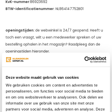
KvK-nummer
:86923692
BTW-identificatienummer
: NL864147752B01
openingstijden:
de webwinkel is 24/7 geopend. Heeft u
toch een vraagt, wilt u een medewerker spreken of uw
bestelling ophalen in het magazijn? Raadpleeg dan de
openingstijden hieronder.
Maandag
08.00 – 17.00
Deze website maakt gebruik van cookies
Dinsdag
08.00 – 17.00
We gebruiken cookies om content en advertenties te
Woensdag
08.00 – 17.00
personaliseren, om functies voor social media te bieden
Donderdag
08.00 – 17.00
en om ons websiteverkeer te analyseren. Ook delen we
Vrijdag
08.00 – 17.00
informatie over uw gebruik van onze site met onze
Zaterdag
gesloten
partners voor social media, adverteren en analyse. Deze