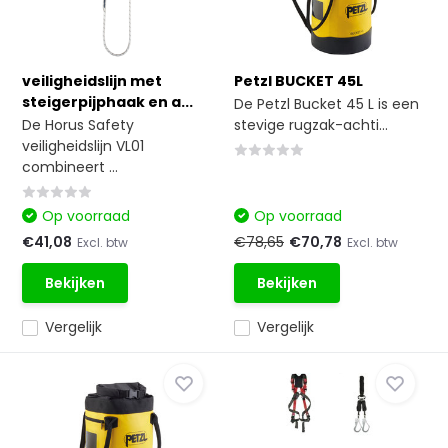
veiligheidslijn met
Petzl BUCKET 45L
steigerpijphaak en a...
De Petzl Bucket 45 L is een
De Horus Safety
stevige rugzak-achti...
veiligheidslijn VL01
combineert ...
Op voorraad
Op voorraad
€41,08
€78,65
€70,78
Excl. btw
Excl. btw
Bekijken
Bekijken
Vergelijk
Vergelijk