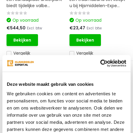
biedt tijdelijke valbe...
u bij Hijsmiddelen-Expe...
Op voorraad
Op voorraad
€544,50
€23,47
Excl. btw
Excl. btw
Bekijken
Bekijken
Vergelijk
Vergelijk
1
4
5
6
9
Deze website maakt gebruik van cookies
Valbeveiliging voor iedere hoogte
We gebruiken cookies om content en advertenties te
personaliseren, om functies voor social media te bieden
Valbeveiliging is essentieel bij beroepen waar er op grote
en om ons websiteverkeer te analyseren. Ook delen we
hoogtes gewerkt wordt. Het is van belang dat de juiste
informatie over uw gebruik van onze site met onze
veiligheidsmaatregelen getroffen worden bij een
partners voor social media, adverteren en analyse. Deze
werkplek op een hoogte van 2,5 meter of meer. Hier
partners kunnen deze gegevens combineren met andere