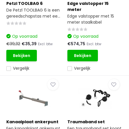
Petzl TOOLBAG 6
Edge valstopper 15
meter
De Petzl TOOLBAG 6 is een
gereedschapstas met ee...
Edge valstopper met 15
meter staalkabel
Op voorraad
Op voorraad
€39,32
€35,39
€574,75
Excl. btw
Excl. btw
Bekijken
Bekijken
Vergelijk
Vergelijk
Kanaalplaat ankerpunt
Traumaband set
Een kanaalplaat ankerpunt
Een traumaband set koopt