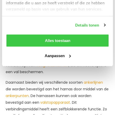
bestaat namelijk het risico op valgevaar en dit is een van
informatie die u aan ze heeft verstrekt of die ze hebben
meest voorkomende oorzaken van arbeidsongevallen.
verzameld op basis van uw gebruik van hun services.
Persoonlijke valbeveiliging is in Nederland bij de wet
verplicht, en dus moeten er bij werken op hoogte altijd
Details tonen
voorzorgsmaatregelen getroffen worden. Er zijn een
aantal producten die van cruciaal belang zijn voor uw
Alles toestaan
veiligheid.
Veiligheidsharnassen
, die om het lichaam
worden bevestigd, zijn bij ons verkrijgbaar in verschillende
Aanpassen
uitvoeringen. Op grote hoogte wilt u natuurlijk ook
voorzien zijn van
veiligheidshelmen
, die uw hoofd tijdens
een val beschermen.
Daarnaast bieden wij verschillende soorten
ankerlijnen
die worden bevestigd aan het harnas door middel van de
ankerpunten
. De harnassen kunnen ook worden
bevestigd aan een
valstopapparaat
. Dit
verbindingsmiddel heeft een zelfblokkerende functie. Zo