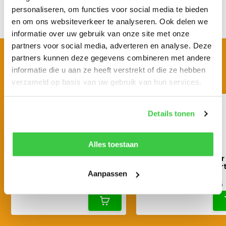
personaliseren, om functies voor social media te bieden
Delen
en om ons websiteverkeer te analyseren. Ook delen we
informatie over uw gebruik van onze site met onze
partners voor social media, adverteren en analyse. Deze
BEKIJK OOK EENS
partners kunnen deze gegevens combineren met andere
Vergelijkbare producten
informatie die u aan ze heeft verstrekt of die ze hebben
verzameld op basis van uw gebruik van hun services.
Details tonen
Alles toestaan
PETZL Vertex Vent
PETZL Vizier voor
veiligheidshelm
veiligheidshelm Ver
Aanpassen
€ 78,95
€ 49,55
€ 87,72
€ 55,05