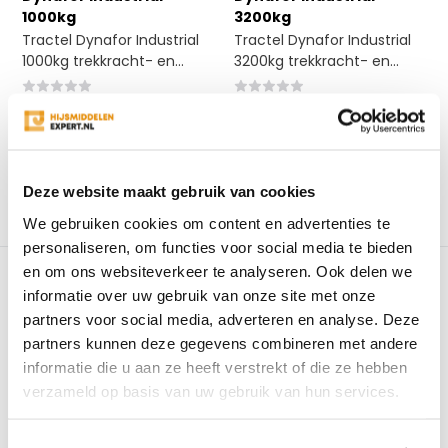
1000kg
3200kg
Tractel Dynafor Industrial
Tractel Dynafor Industrial
1000kg trekkracht- en...
3200kg trekkracht- en...
Op voorraad
Op voorraad
€1.579,05
€1.421,75
€1.793,22
€1.609,30
Excl. btw
Excl. btw
Bekijken
Bekijken
Deze website maakt gebruik van cookies
Vergelijk
Vergelijk
We gebruiken cookies om content en advertenties te
personaliseren, om functies voor social media te bieden
en om ons websiteverkeer te analyseren. Ook delen we
1
2
informatie over uw gebruik van onze site met onze
partners voor social media, adverteren en analyse. Deze
partners kunnen deze gegevens combineren met andere
Wat is een kraanweegschaal?
informatie die u aan ze heeft verstrekt of die ze hebben
met een kraanweegschaal kunt u objecten wegen voor
verzameld op basis van uw gebruik van hun services.
al uw hijs- en hefwerkzaamheden. Met een weeghaak
zijn producten hangend te wegen. In het assortiment van