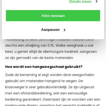
Details tonen
Hijsmiddelen-Expert vindt u hangweegschalen met een
weegbereik van 3 ton tot 20.000 kilo. Dit maakt ze
Alles toestaan
uitermate geschikt voor professioneel en industrieel
gebruik.
Aanpassen
Met een maximale afwijking van 1% gaat u zeer
nauwkeurig te werk. Sommige modellen hebben zelfs
slechts een afwijking van 0.1%. Welke weeghaak u ook
kiest, u geniet altijd de allerhoogste kwaliteit, aangezien
ze zijn gemaakt van de beste materialen.
Hoe wordt een hangweegschaal gebruikt?
Zoals de benaming al zegt worden deze weegschalen
gebruikt om materialen hangend te wegen. De
kraanweger is zeer gebruiksvriendelijk. Ze zijn uitgerust
met een afstandsbediening, wat een eenvoudige
bediening garandeert. Daarnaast zijn ze voorzien van een
ingebouwde display, waardoor het gewicht makkelijk is af