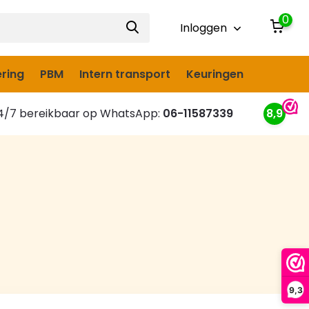
0
Inloggen
ring
PBM
Intern transport
Keuringen
/7 bereikbaar op WhatsApp:
06-11587339
8,9
9,3