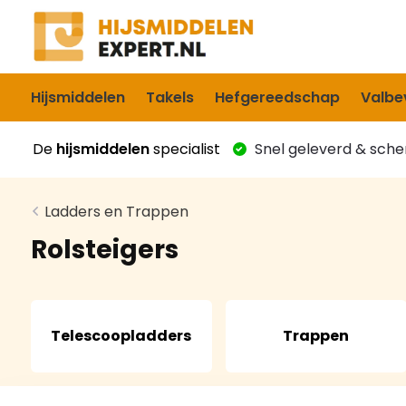
Hijsmiddelen
Takels
Hefgereedschap
Valbev
De
hijsmiddelen
specialist
Snel geleverd & scher
Ladders en Trappen
Rolsteigers
Telescoopladders
Trappen