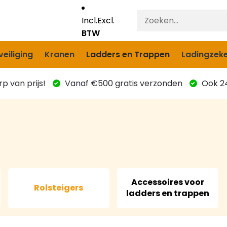
Incl.
Excl.
BTW
eiliging
Kranen
Ladders en Trappen
Ladingzeke
p van prijs!
Vanaf €500 gratis verzonden
Ook 24
Accessoires voor
Rolsteigers
ladders en trappen