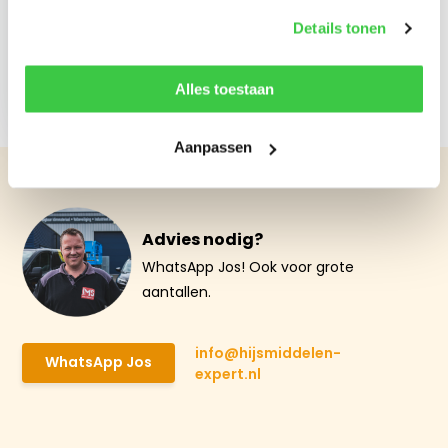
Details tonen
Ladingspanner /
Loadbinder 10mm
GRADE 100
Alles toestaan
€ 60,50
Aanpassen
Advies nodig?
WhatsApp Jos! Ook voor grote
aantallen.
info@hijsmiddelen-
WhatsApp Jos
expert.nl