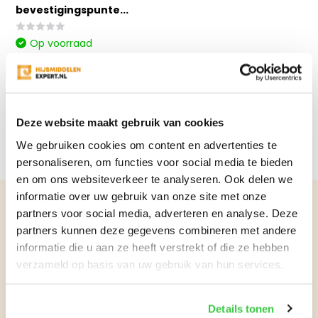
bevestigingspunte...
Op voorraad
€92,20
Excl. btw
Bekijken
Vergelijk
Deze website maakt gebruik van cookies
We gebruiken cookies om content en advertenties te
personaliseren, om functies voor social media te bieden
en om ons websiteverkeer te analyseren. Ook delen we
informatie over uw gebruik van onze site met onze
partners voor social media, adverteren en analyse. Deze
partners kunnen deze gegevens combineren met andere
Advies nodig?
informatie die u aan ze heeft verstrekt of die ze hebben
verzameld op basis van uw gebruik van hun services.
WhatsApp Jos! Ook voor grote
aantallen.
Details tonen