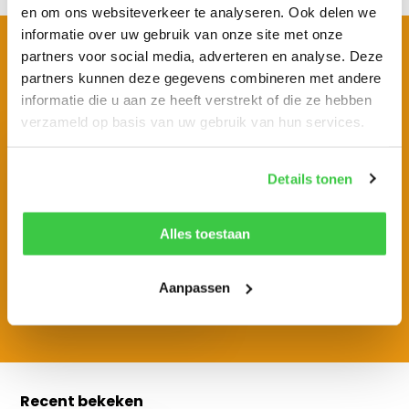
en om ons websiteverkeer te analyseren. Ook delen we
informatie over uw gebruik van onze site met onze
BEKIJK OOK EENS
partners voor social media, adverteren en analyse. Deze
Vergelijkbare producten
partners kunnen deze gegevens combineren met andere
informatie die u aan ze heeft verstrekt of die ze hebben
verzameld op basis van uw gebruik van hun services.
Details tonen
Harpsluiting MBT WLL 25 Ton
Alles toestaan
€ 95,59
Aanpassen
Recent bekeken