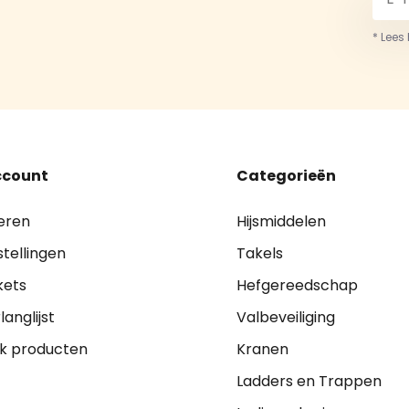
* Lees
ccount
Categorieën
eren
Hijsmiddelen
stellingen
Takels
kets
Hefgereedschap
langlijst
Valbeveiliging
jk producten
Kranen
Ladders en Trappen