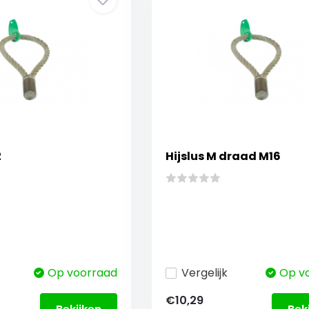
2
Hijslus M draad M16
Op voorraad
Vergelijk
Op v
€10,29