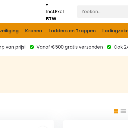
Incl.
Excl.
BTW
eiliging
Kranen
Ladders en Trappen
Ladingzeke
p van prijs!
Vanaf €500 gratis verzonden
Ook 24