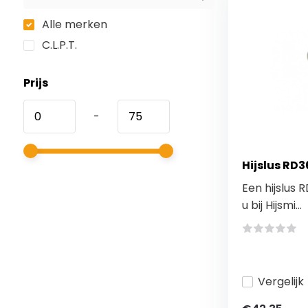
Alle merken
C.L.P.T.
Prijs
-
Hijslus RD3
Een hijslus 
u bij Hijsmi...
Vergelijk