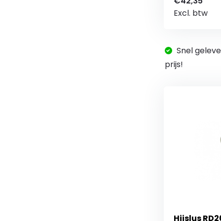
€42,35
Excl. btw
Snel geleve
prijs!
Hijslus RD2