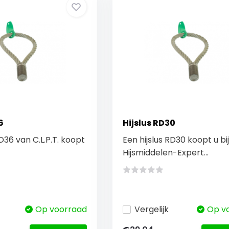
6
Hijslus RD30
RD36 van C.L.P.T. koopt
Een hijslus RD30 koopt u bij
Hijsmiddelen-Expert...
Op voorraad
Vergelijk
Op v