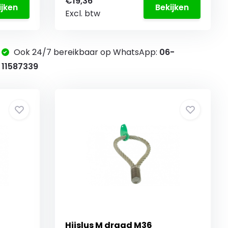
€19,36
ijken
Bekijken
Excl. btw
Ook 24/7 bereikbaar op WhatsApp:
06-
11587339
Hijslus M draad M36