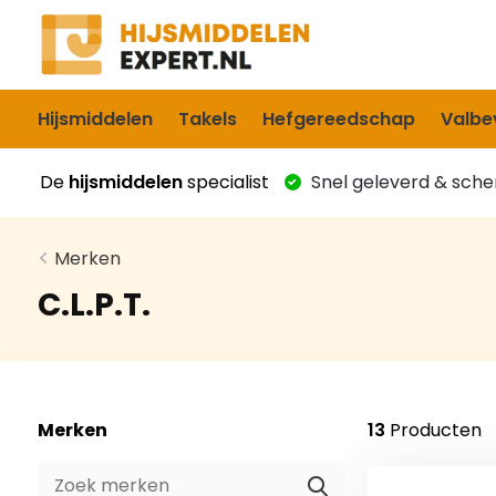
Hijsmiddelen
Takels
Hefgereedschap
Valbev
De
hijsmiddelen
specialist
Snel geleverd & scher
Merken
C.L.P.T.
Merken
13
Producten