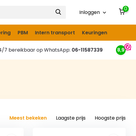
0
Inloggen
ring
PBM
Intern transport
Keuringen
/7 bereikbaar op WhatsApp:
06-11587339
8,9
Meest bekeken
Laagste prijs
Hoogste prijs