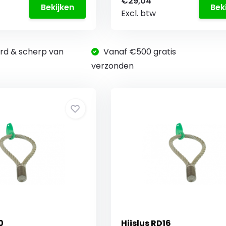
€29,04
Bekijken
Bek
Excl. btw
rd & scherp van
Vanaf €500 gratis
verzonden
0
Hijslus RD16