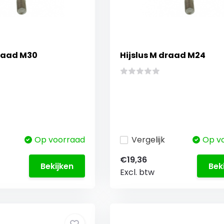
draad M30
Hijslus M draad M24
Op voorraad
Vergelijk
Op v
€19,36
Bekijken
Bek
Excl. btw