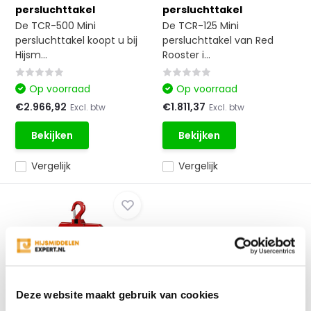
persluchttakel
persluchttakel
De TCR-500 Mini
De TCR-125 Mini
persluchttakel koopt u bij
persluchttakel van Red
Hijsm...
Rooster i...
Op voorraad
Op voorraad
€2.966,92
€1.811,37
Excl. btw
Excl. btw
Bekijken
Bekijken
Vergelijk
Vergelijk
TCR-250 Mini
Deze website maakt gebruik van cookies
persluchttakel