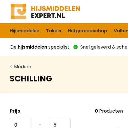
Hijsmiddelen
Takels
Hefgereedschap
Valbev
De
hijsmiddelen
specialist
Snel geleverd & scher
Merken
SCHILLING
Prijs
0
Producten
-