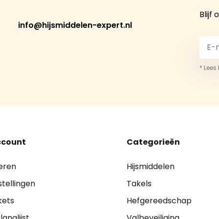
Blijf
info@hijsmiddelen-expert.nl
* Lees
ccount
Categorieën
eren
Hijsmiddelen
stellingen
Takels
kets
Hefgereedschap
langlijst
Valbeveiliging