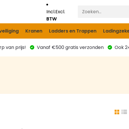
Incl.
Excl.
BTW
eiliging
Kranen
Ladders en Trappen
Ladingzeke
p van prijs!
Vanaf €500 gratis verzonden
Ook 24