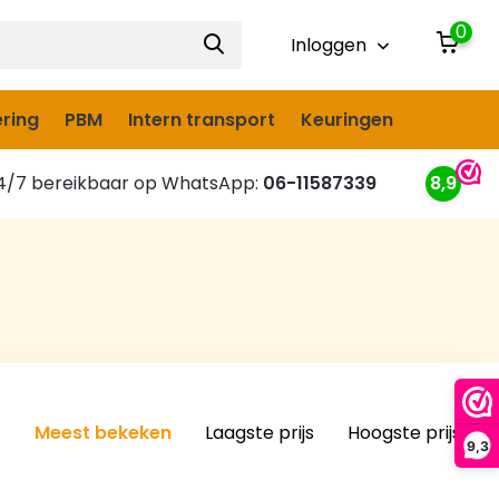
0
Inloggen
ring
PBM
Intern transport
Keuringen
/7 bereikbaar op WhatsApp:
06-11587339
8,9
Meest bekeken
Laagste prijs
Hoogste prijs
9,3