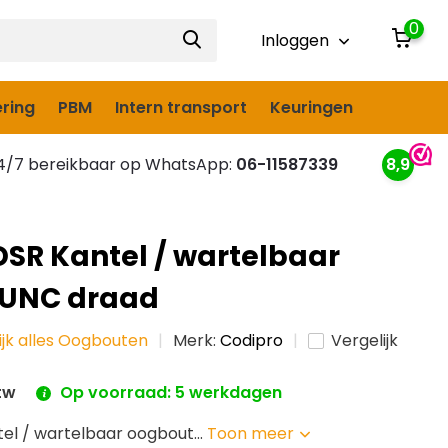
0
Inloggen
ring
PBM
Intern transport
Keuringen
/7 bereikbaar op WhatsApp:
06-11587339
8,9
DSR Kantel / wartelbaar
 UNC draad
ijk alles Oogbouten
Merk:
Codipro
Vergelijk
btw
Op voorraad: 5 werkdagen
el / wartelbaar oogbout...
Toon meer