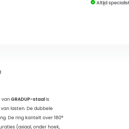
Altijd speciali
d
ng van
GRADUP-staal
is
n van lasten. De dubbele
ng. De ring kantelt over 180°
guraties (axiaal, onder hoek,