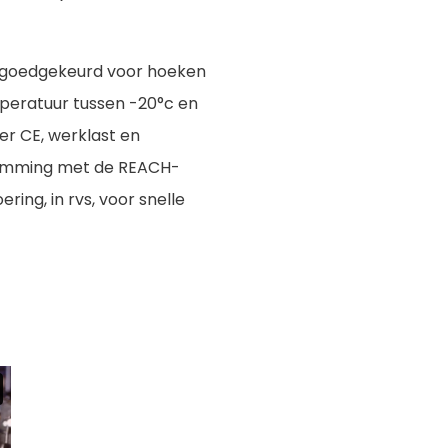
is goedgekeurd voor hoeken
mperatuur tussen -20°c en
r CE, werklast en
temming met de REACH-
ring, in rvs, voor snelle