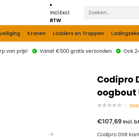
Incl.
Excl.
BTW
eiliging
Kranen
Ladders en Trappen
Ladingzeke
p van prijs!
Vanaf €500 gratis verzonden
Ook 24
Codipro 
oogbout
Bek
€107,69
Incl. 
Codipro DSR Kant