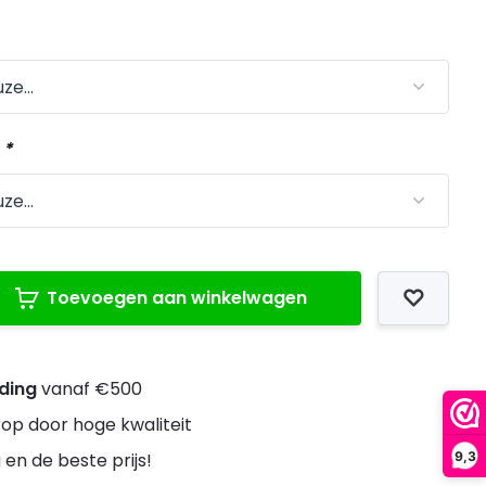
:
*
Toevoegen aan winkelwagen
nding
vanaf €500
rop door hoge kwaliteit
9,3
 en de beste prijs!