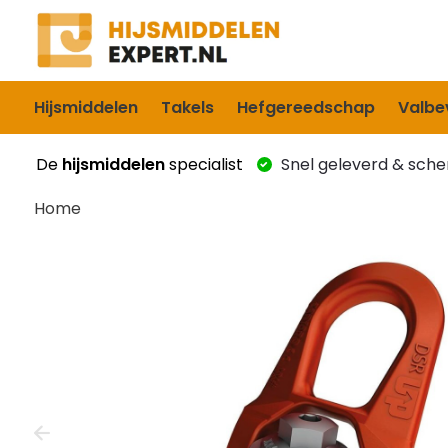
Hijsmiddelen
Takels
Hefgereedschap
Valbev
De
hijsmiddelen
specialist
Snel geleverd & scher
Home