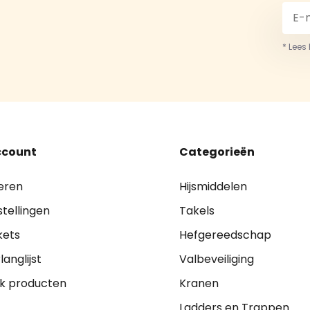
* Lees
ccount
Categorieën
eren
Hijsmiddelen
stellingen
Takels
kets
Hefgereedschap
langlijst
Valbeveiliging
jk producten
Kranen
Ladders en Trappen