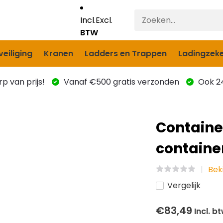
Incl.
Excl.
BTW
eiliging
Kranen
Ladders en Trappen
Ladingzeke
p van prijs!
Vanaf €500 gratis verzonden
Ook 24
Containe
containe
Bek
Vergelijk
€83,49
Incl. b