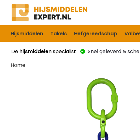
Hijsmiddelen
Takels
Hefgereedschap
Valbev
De
hijsmiddelen
specialist
Snel geleverd & scher
Home