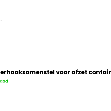
.
erhaaksamenstel voor afzet contai
raad