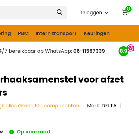
0
Inloggen
ring
PBM
Intern transport
Keuringen
/7 bereikbaar op WhatsApp:
06-11587339
8,9
rhaaksamenstel voor afzet
rs
ijk alles Grade 100 componenten
Merk:
DELTA
tw
Op voorraad