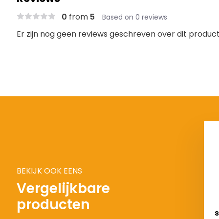
0
from
5
Based on 0 reviews
Er zijn nog geen reviews geschreven over dit product.
ELTA BLUE
DELTA BLUE
spindelloopkat 2 ton
spindelloopkat 5 ton
€ 175,45
€ 399,30
BEKIJK OOK EENS
Vergelijkbare
producten
s