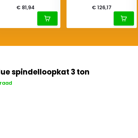
€ 81,94
€ 126,17
lue spindelloopkat 3 ton
raad