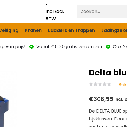
Incl.
Excl.
BTW
eiliging
Kranen
Ladders en Trappen
Ladingzeke
p van prijs!
Vanaf €500 gratis verzonden
Ook 24
Delta blu
Bek
€308,55
Incl. 
De DELTA BLUE spi
hijsklussen. Doo
snel en eenvoudi