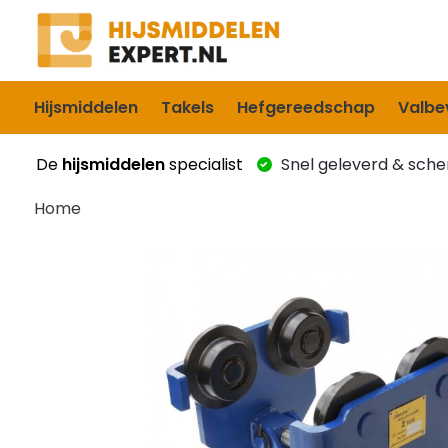
Hijsmiddelen
Takels
Hefgereedschap
Valbev
De
hijsmiddelen
specialist
Snel geleverd & scher
Home