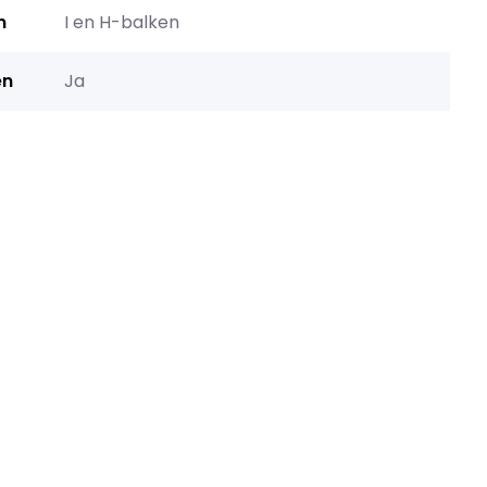
n
I en H-balken
en
Ja