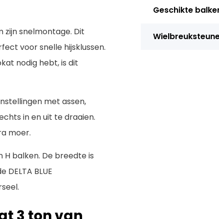
Geschikte balke
 zijn snelmontage. Dit
Wielbreuksteun
ect voor snelle hijsklussen.
at nodig hebt, is dit
nstellingen met assen,
chts in en uit te draaien.
ra moer.
n H balken. De breedte is
 de DELTA BLUE
rseel.
at 3 ton van