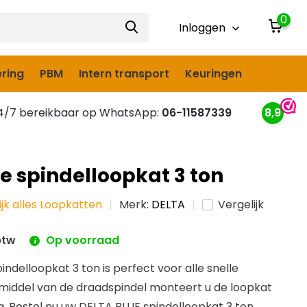
0
Inloggen
ring
PBM
Intern transport
Keuringen
/7 bereikbaar op WhatsApp:
06-11587339
8,9
e spindelloopkat 3 ton
ijk alles Loopkatten
Merk:
DELTA
Vergelijk
btw
Op voorraad
ndelloopkat 3 ton is perfect voor alle snelle
r middel van de draadspindel monteert u de loopkat
g. Bestel nu uw DELTA BLUE spindelloopkat 3 ton