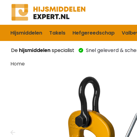
Hijsmiddelen
Takels
Hefgereedschap
Valbev
De
hijsmiddelen
specialist
Snel geleverd & scher
Home