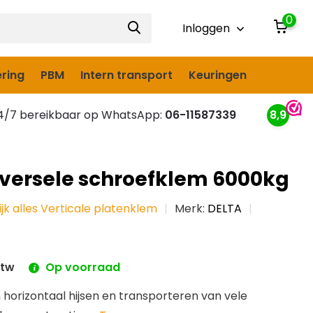
0
Inloggen
ring
PBM
Intern transport
Keuringen
/7 bereikbaar op WhatsApp:
06-11587339
8,9
iversele schroefklem 6000kg
ijk alles Verticale platenklem
Merk:
DELTA
btw
Op voorraad
 horizontaal hijsen en transporteren van vele