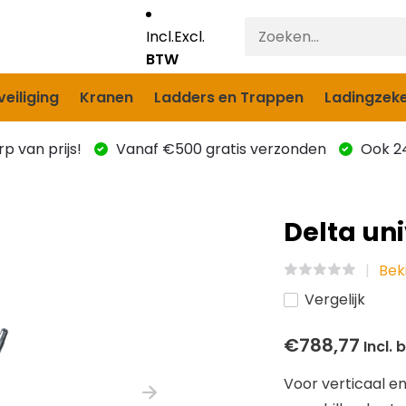
Incl.
Excl.
BTW
eiliging
Kranen
Ladders en Trappen
Ladingzeke
p van prijs!
Vanaf €500 gratis verzonden
Ook 24
Delta un
Bek
Vergelijk
€788,77
Incl. 
Voor verticaal en