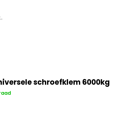
.
niversele schroefklem 6000kg
raad