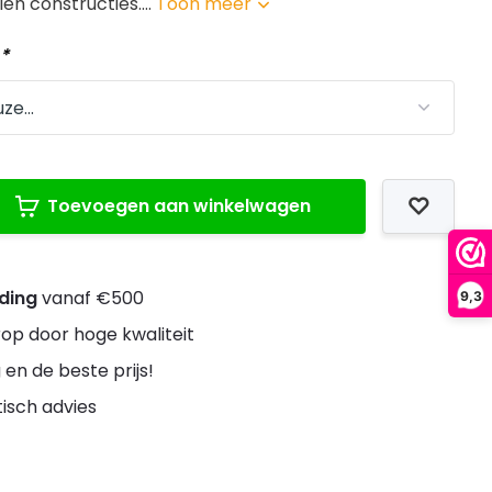
len constructies....
Toon meer
:
*
Toevoegen aan winkelwagen
nding
vanaf €500
9,3
rop door hoge kwaliteit
 en de beste prijs!
stisch advies