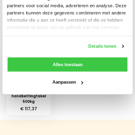
Reviews
partners voor social media, adverteren en analyse. Deze
partners kunnen deze gegevens combineren met andere
informatie die u aan ze heeft verstrekt of die ze hebben
Delen
verzameld op basis van uw gebruik van hun services.
Details tonen
Recent bekeken
Alles toestaan
Aanpassen
Delta Yellow
handkettingtakel
500kg
€ 117,37