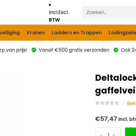
Incl.
Excl.
BTW
eiliging
Kranen
Ladders en Trappen
Ladingzeke
p van prijs!
Vanaf €500 gratis verzonden
Ook 24
Deltaloc
gaffelvei
Beki
€57,47
Incl. b
-
+