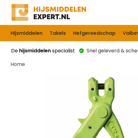
Hijsmiddelen
Takels
Hefgereedschap
Valbev
De
hijsmiddelen
specialist
Snel geleverd & scher
Home