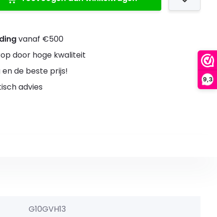
nding
vanaf €500
rop door hoge kwaliteit
 en de beste prijs!
9,3
stisch advies
G10GVH13