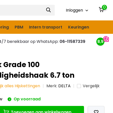
0
Inloggen
ring
PBM
Intern transport
Keuringen
/7 bereikbaar op WhatsApp:
06-11587339
8,9
k Grade 100
ligheidshaak 6.7 ton
jk alles Hijskettingen
Merk:
DELTA
Vergelijk
tw
Op voorraad
Toevoegen aan winkelwagen