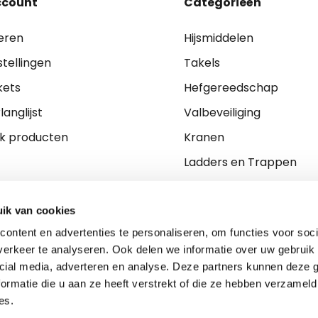
ccount
Categorieën
eren
Hijsmiddelen
stellingen
Takels
kets
Hefgereedschap
langlijst
Valbeveiliging
jk producten
Kranen
Ladders en Trappen
Ladingzekering
PBM
ik van cookies
ontent en advertenties te personaliseren, om functies voor soci
erkeer te analyseren. Ook delen we informatie over uw gebruik 
cial media, adverteren en analyse. Deze partners kunnen deze
ormatie die u aan ze heeft verstrekt of die ze hebben verzameld
es.