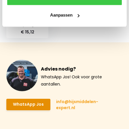
Deltalock Grade 100
Aanpassen
Topschalm 4-
sprong
€ 15,12
Advies nodig?
WhatsApp Jos! Ook voor grote
aantallen.
info@hijsmiddelen-
WhatsApp Jos
expert.nl