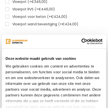
Vloerpot (+€346,00)
Vloerpot RVS (+€446,00)
Vloerpot voor beton (+€424,00)
Vloerpot wand bevestiging (+€424,00)
Gratis verzending
vanaf €500
Veiligheid voorop door hoge kwaliteit
Snelle levering en de beste prijs!
Deze website maakt gebruik van cookies
Altijd specialistisch advies
We gebruiken cookies om content en advertenties te
personaliseren, om functies voor social media te bieden
Vergelijk
en om ons websiteverkeer te analyseren. Ook delen we
informatie over uw gebruik van onze site met onze
partners voor social media, adverteren en analyse. Deze
partners kunnen deze gegevens combineren met andere
Productomschrijving
informatie die u aan ze heeft verstrekt of die ze hebben
verzameld op basis van uw gebruik van hun services.