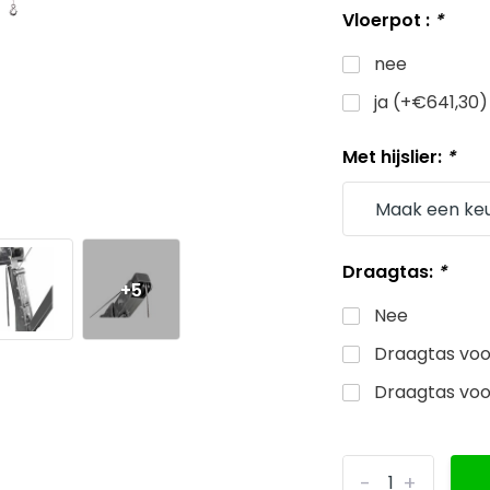
Vloerpot :
*
nee
ja (+€641,30)
Met hijslier:
*
Draagtas:
*
+5
Nee
Draagtas voo
Draagtas voo
-
+