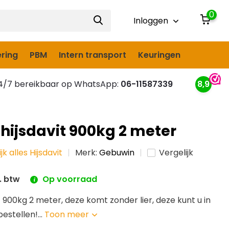
0
Inloggen
ring
PBM
Intern transport
Keuringen
/7 bereikbaar op WhatsApp:
06-11587339
8,9
hijsdavit 900kg 2 meter
jk alles Hijsdavit
Merk:
Gebuwin
Vergelijk
. btw
Op voorraad
 900kg 2 meter, deze komt zonder lier, deze kunt u in
estellen!...
Toon meer