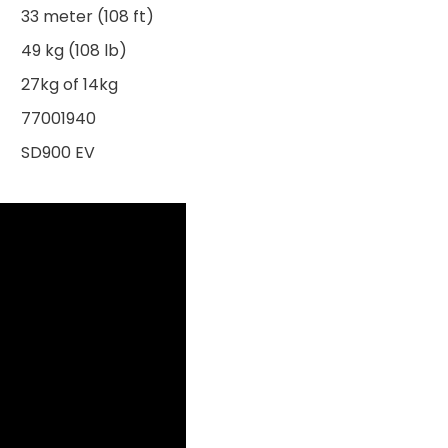
33 meter (108 ft)
49 kg (108 lb)
27kg of 14kg
77001940
SD900 EV