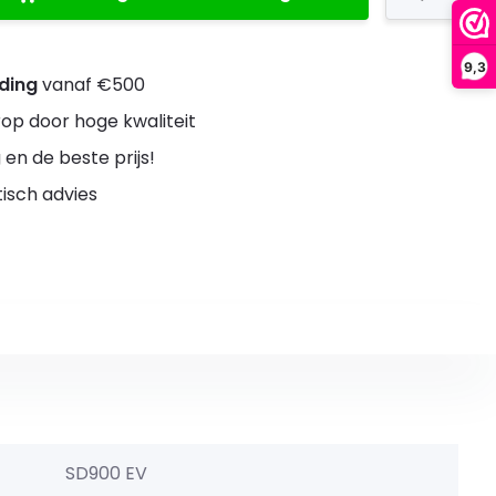
9,3
nding
vanaf €500
rop door hoge kwaliteit
 en de beste prijs!
stisch advies
SD900 EV