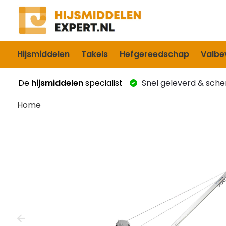
Hijsmiddelen
Takels
Hefgereedschap
Valbev
De
hijsmiddelen
specialist
Snel geleverd & scher
Home