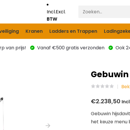
Incl.
Excl.
BTW
eiliging
Kranen
Ladders en Trappen
Ladingzeke
p van prijs!
Vanaf €500 gratis verzonden
Ook 24
Gebuwin 
Beki
€2.238,50
Incl
Gebuwin hijsdavit
het keuze menu b