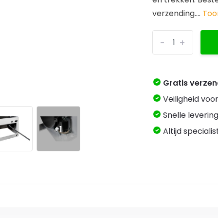
verzending....
Too
-
+
Gratis verze
Veiligheid voo
Snelle levering
+1
Altijd speciali