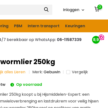
0
Inloggen
ring
PBM
Intern transport
Keuringen
/7 bereikbaar op WhatsApp:
06-11587339
8,9
wormlier 250kg
jk alles Lieren
Merk:
Gebuwin
Vergelijk
btw
Op voorraad
ier 250kg koopt u bij Hijsmiddelen-Expert: een
mwieloverbrenging en lastdrukrem voor veilig hijsen
l uw wormlier 250kg snel en profiteer van gratis