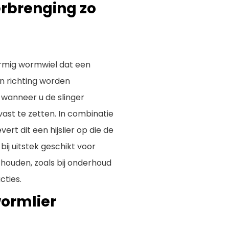
rbrenging zo
rmig wormwiel dat een
én richting worden
 wanneer u de slinger
 vast te zetten. In combinatie
rt dit een hijslier op die de
ij uitstek geschikt voor
t houden, zoals bij onderhoud
cties.
wormlier