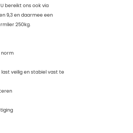
U bereikt ons ook via
en 9,3 en daarmee een
rmlier 250kg.
7 norm
st veilig en stabiel vast te
teren
tiging