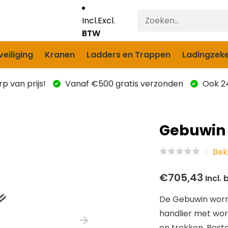
Incl.
Excl.
BTW
eiliging
Kranen
Ladders en Trappen
Ladingzeke
p van prijs!
Vanaf €500 gratis verzonden
Ook 24
Gebuwin 
Beki
€705,43
Incl. 
De Gebuwin worml
handlier met wor
en trekken. Beste