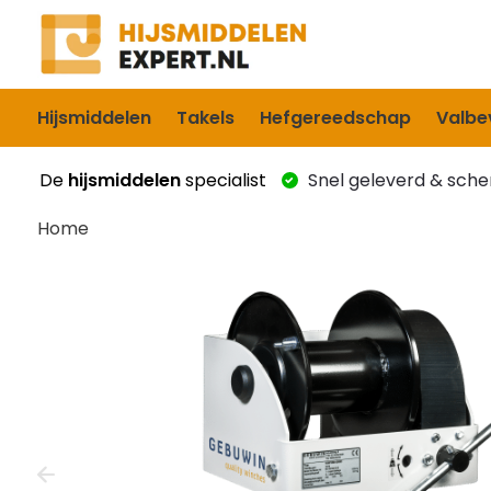
Hijsmiddelen
Takels
Hefgereedschap
Valbev
De
hijsmiddelen
specialist
Snel geleverd & scher
Home