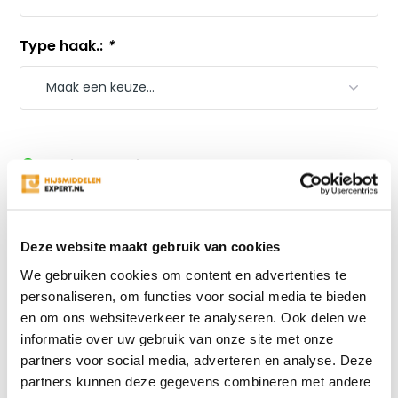
Type haak.:
*
Gratis verzending
vanaf €500
Veiligheid voorop door hoge kwaliteit
Snelle levering en de beste prijs!
Altijd specialistisch advies
Deze website maakt gebruik van cookies
We gebruiken cookies om content en advertenties te
Vergelijk
personaliseren, om functies voor social media te bieden
en om ons websiteverkeer te analyseren. Ook delen we
informatie over uw gebruik van onze site met onze
partners voor social media, adverteren en analyse. Deze
Productomschrijving
partners kunnen deze gegevens combineren met andere