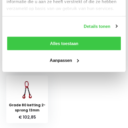
informatie die u aan ze heeft verstrekt of die ze hebben
Specificaties
verzameld op basis van uw gebruik van hun services.
Reviews
Details tonen
Delen
Alles toestaan
Aanpassen
Recent bekeken
Grade 80 ketting 2-
sprong 13mm
€ 102,85