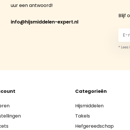
uur een antwoord!
Blijf
info@hijsmiddelen-expert.nl
* Lees
ccount
Categorieën
eren
Hijsmiddelen
stellingen
Takels
kets
Hefgereedschap