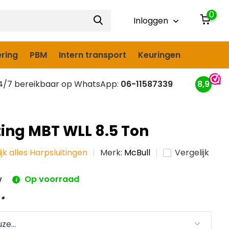
0
Inloggen
ring
PBM
Intern transport
Keuringen
/7 bereikbaar op WhatsApp:
06-11587339
8,9
ting MBT WLL 8.5 Ton
ijk alles Harpsluitingen
Merk:
McBull
Vergelijk
w
Op voorraad
:
*