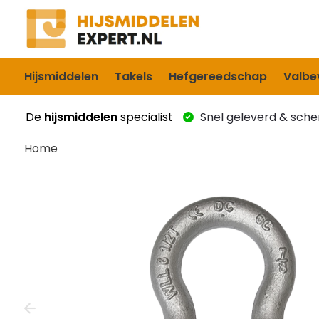
Hijsmiddelen
Takels
Hefgereedschap
Valbev
De
hijsmiddelen
specialist
Snel geleverd & scher
Home