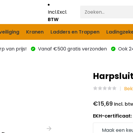
Incl.
Excl.
BTW
eiliging
Kranen
Ladders en Trappen
Ladingzeke
p van prijs!
Vanaf €500 gratis verzonden
Ook 24
Harpslui
Bek
€15,69
Incl. bt
EKH-certificaat