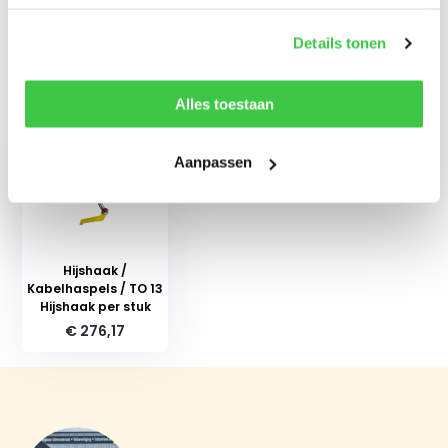
Details tonen
Delen
Alles toestaan
Recent bekeken
Aanpassen
Hijshaak /
Kabelhaspels / TO 13
Hijshaak per stuk
€ 276,17