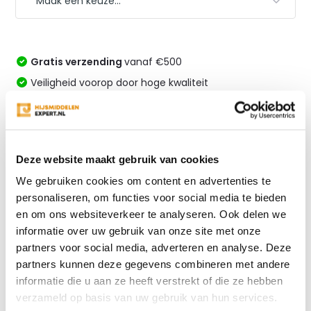
Gratis verzending
vanaf €500
Veiligheid voorop door hoge kwaliteit
Snelle levering en de beste prijs!
Altijd specialistisch advies
Vergelijk
Deze website maakt gebruik van cookies
We gebruiken cookies om content en advertenties te
personaliseren, om functies voor social media te bieden
en om ons websiteverkeer te analyseren. Ook delen we
Productomschrijving
informatie over uw gebruik van onze site met onze
partners voor social media, adverteren en analyse. Deze
Specificaties
partners kunnen deze gegevens combineren met andere
informatie die u aan ze heeft verstrekt of die ze hebben
verzameld op basis van uw gebruik van hun services.
Reviews