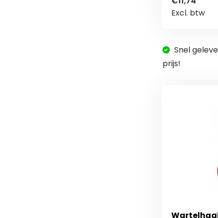
€11,74
Excl. btw
Snel geleve
prijs!
Wartelhaak