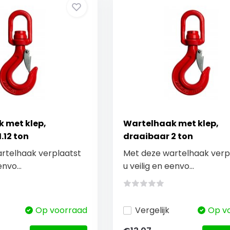
 met klep,
Wartelhaak met klep,
.12 ton
draaibaar 2 ton
rtelhaak verplaatst
Met deze wartelhaak verp
envo...
u veilig en eenvo...
Op voorraad
Vergelijk
Op v