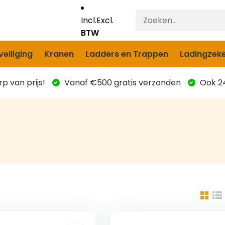
Incl.
Excl.
BTW
eiliging
Kranen
Ladders en Trappen
Ladingzeke
p van prijs!
Vanaf €500 gratis verzonden
Ook 24