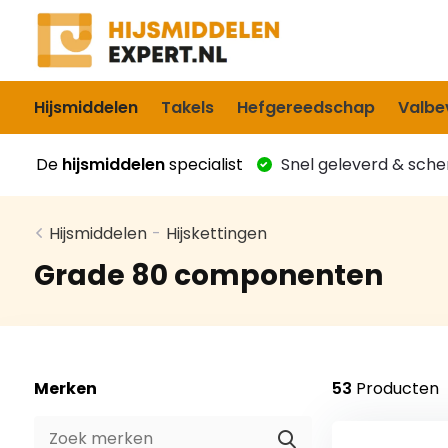
Hijsmiddelen
Takels
Hefgereedschap
Valbev
De
hijsmiddelen
specialist
Snel geleverd & scher
Hijsmiddelen
-
Hijskettingen
Grade 80 componenten
Merken
53
Producten