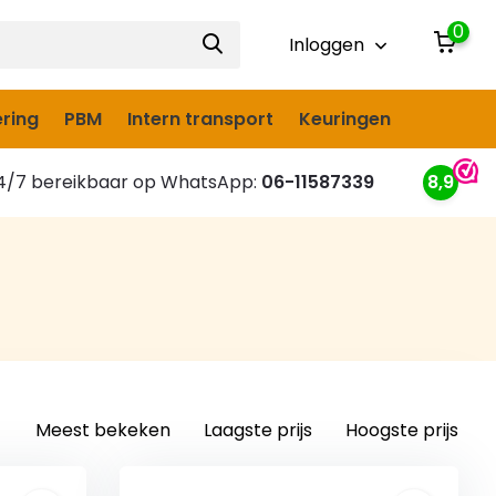
0
Inloggen
ring
PBM
Intern transport
Keuringen
/7 bereikbaar op WhatsApp:
06-11587339
8,9
Meest bekeken
Laagste prijs
Hoogste prijs