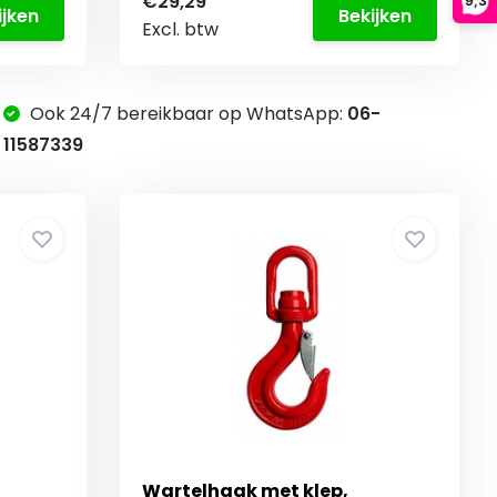
€29,29
9,3
ijken
Bekijken
Excl. btw
Ook 24/7 bereikbaar op WhatsApp:
06-
11587339
Wartelhaak met klep,