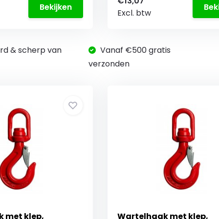
€13,07
Bekijken
Bek
Excl. btw
rd & scherp van
Vanaf €500 gratis
verzonden
 met klep,
Wartelhaak met klep,