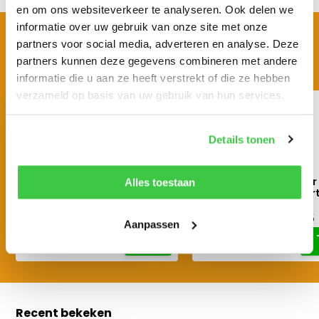
en om ons websiteverkeer te analyseren. Ook delen we
informatie over uw gebruik van onze site met onze
BEKIJK OOK EENS
partners voor social media, adverteren en analyse. Deze
Vergelijkbare producten
partners kunnen deze gegevens combineren met andere
informatie die u aan ze heeft verstrekt of die ze hebben
verzameld op basis van uw gebruik van hun services.
Details tonen
PETZL Vertex Vent
PETZL Vizier voor
Alles toestaan
veiligheidshelm
veiligheidshelm Ver
€ 78,95
€ 49,55
€ 87,72
€ 55,05
Aanpassen
Recent bekeken