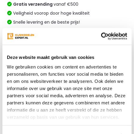
Gratis verzending
vanaf €500
Veiligheid voorop door hoge kwaliteit
Snelle levering en de beste prijs!
Altijd specialistisch advies
Vergelijk
Deze website maakt gebruik van cookies
We gebruiken cookies om content en advertenties te
Productomschrijving
personaliseren, om functies voor social media te bieden
en om ons websiteverkeer te analyseren. Ook delen we
informatie over uw gebruik van onze site met onze
Specificaties
partners voor social media, adverteren en analyse. Deze
partners kunnen deze gegevens combineren met andere
Reviews
informatie die u aan ze heeft verstrekt of die ze hebben
verzameld op basis van uw gebruik van hun services.
Delen