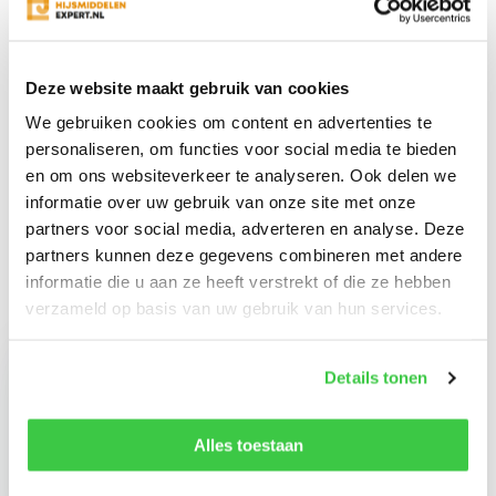
Productomschrijving
Specificaties
Deze website maakt gebruik van cookies
We gebruiken cookies om content en advertenties te
personaliseren, om functies voor social media te bieden
Reviews
en om ons websiteverkeer te analyseren. Ook delen we
informatie over uw gebruik van onze site met onze
Delen
partners voor social media, adverteren en analyse. Deze
partners kunnen deze gegevens combineren met andere
informatie die u aan ze heeft verstrekt of die ze hebben
verzameld op basis van uw gebruik van hun services.
Recent bekeken
Details tonen
Alles toestaan
Maintenace kit voor
Crosby IP 3 Ton