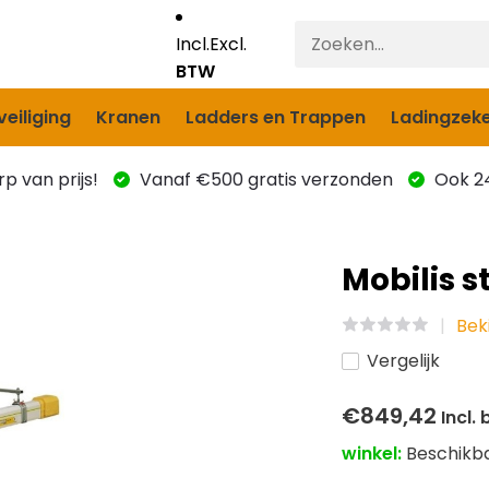
Incl.
Excl.
BTW
eiliging
Kranen
Ladders en Trappen
Ladingzeke
p van prijs!
Vanaf €500 gratis verzonden
Ook 24
Mobilis 
Beki
Vergelijk
€849,42
Incl.
winkel:
Beschikb