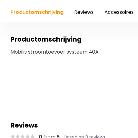
Productomschrijving
Reviews
Accessoires
Productomschrijving
Mobilis stroomtoevoer systeem 40A
Reviews
0
from
5
Based on 0 reviews