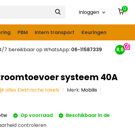
0
Inloggen
ring
PBM
Intern transport
Keuringen
/7 bereikbaar op WhatsApp:
06-11587339
8,9
stroomtoevoer systeem 40A
jk alles Elektrische takels
Merk:
Mobilis
 btw
Op voorraad
Beschikbaar in de
aarheid controleren