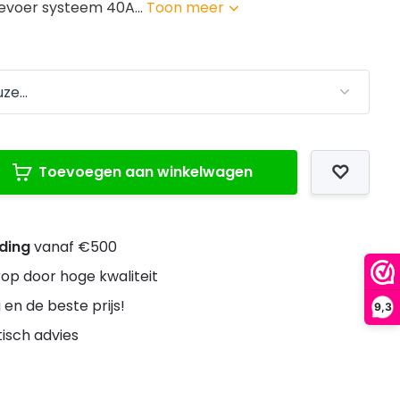
evoer systeem 40A...
Toon meer
Toevoegen aan winkelwagen
nding
vanaf €500
rop door hoge kwaliteit
 en de beste prijs!
9,3
stisch advies