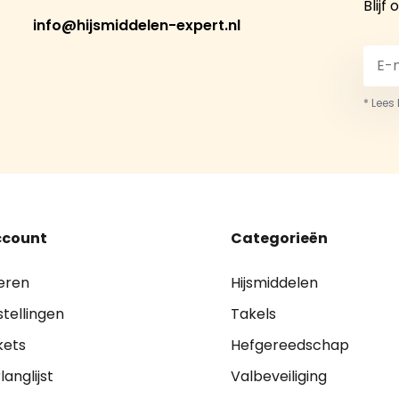
Blijf
info@hijsmiddelen-expert.nl
* Lees
ccount
Categorieën
eren
Hijsmiddelen
stellingen
Takels
kets
Hefgereedschap
langlijst
Valbeveiliging