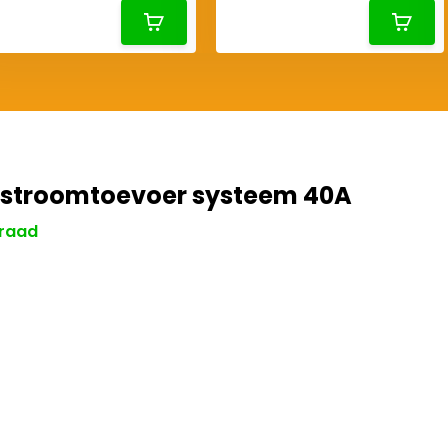
s stroomtoevoer systeem 40A
raad