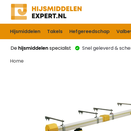
Hijsmiddelen
Takels
Hefgereedschap
Valbev
De
hijsmiddelen
specialist
Snel geleverd & scher
Home