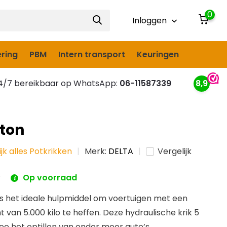
0
Inloggen
ring
PBM
Intern transport
Keuringen
/7 bereikbaar op WhatsApp:
06-11587339
8,9
 ton
ijk alles Potkrikken
Merk:
DELTA
Vergelijk
w
Op voorraad
 is het ideale hulpmiddel om voertuigen met een
van 5.000 kilo te heffen. Deze hydraulische krik 5
e het optillen van onder meer auto’s,