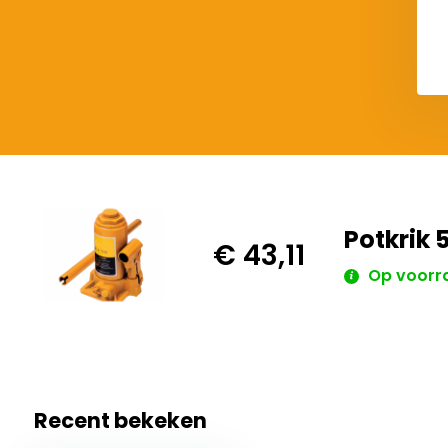
€ 75,73
€ 101,37
Potkrik 
€ 43,11
Op voorr
Recent bekeken