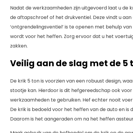
Nadat de werkzaamheden zijn uitgevoerd laat u de k
de aftapschroef of het drukventiel. Deze vindt u aan d
‘ontgrendelingsventiel’ is te openen met behulp van
wordt voor het heffen. Zorg ervoor dat u het voertuig
zakken.
Veilig aan de slag met de 5 
De krik 5 ton is voorzien van een robuust design, w
stootje kan. Hierdoor is dit hefgereedschap ook voor
werkzaamheden te gebruiken. Hef echter nooit voer
De krik is bedoeld voor het heffen van de auto en is d
Daarom is het aangeraden om na het heffen assteun
Maak gebruik van de hefhendel om de krik op de gewe