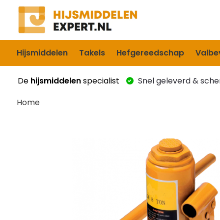
Hijsmiddelen
Takels
Hefgereedschap
Valbev
De
hijsmiddelen
specialist
Snel geleverd & scher
Home