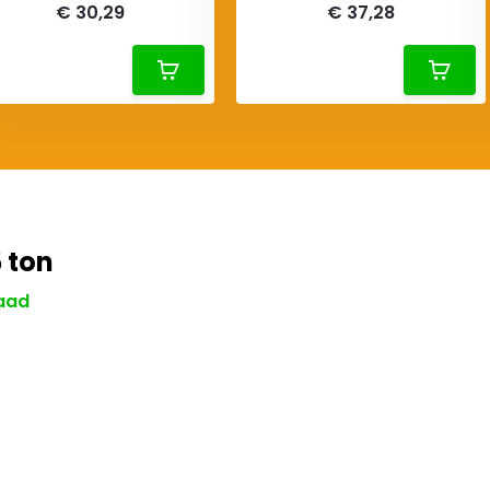
€ 30,29
€ 37,28
5 ton
aad