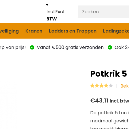
Incl.
Excl.
BTW
eiliging
Kranen
Ladders en Trappen
Ladingzeke
p van prijs!
Vanaf €500 gratis verzonden
Ook 24
Potkrik 5
Bek
€43,11
Incl. bt
De potkrik 5 ton
maximaal gewicht 
ton maakt hierme