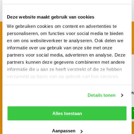
Delen
Deze website maakt gebruik van cookies
We gebruiken cookies om content en advertenties te
BEKIJK OOK EENS
personaliseren, om functies voor social media te bieden
Vergelijkbare producten
en om ons websiteverkeer te analyseren. Ook delen we
informatie over uw gebruik van onze site met onze
partners voor social media, adverteren en analyse. Deze
partners kunnen deze gegevens combineren met andere
informatie die u aan ze heeft verstrekt of die ze hebben
verzameld op basis van uw gebruik van hun services.
Rondstrop 8 ton
Rondstrop 10 ton
Details tonen
€ 24,81
€ 18,09
Alles toestaan
Aanpassen