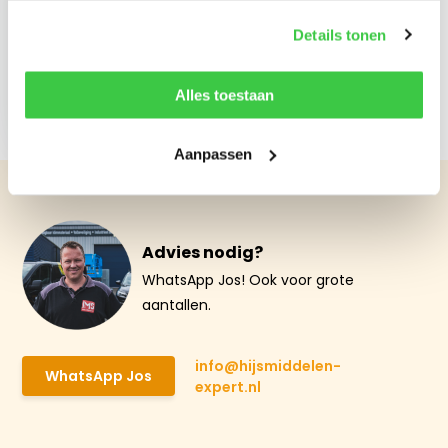
Details tonen
Schneider
magneetschakelaar
Alles toestaan
LC1D128P7
€ 74,77
Aanpassen
Advies nodig?
WhatsApp Jos! Ook voor grote
aantallen.
info@hijsmiddelen-
WhatsApp Jos
expert.nl