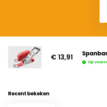
€ 235,95
€ 21,52
Spanban
€ 13,91
Op voorr
Recent bekeken