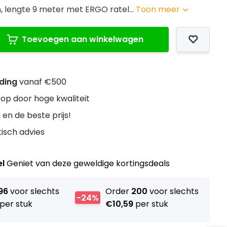
lengte 9 meter met ERGO ratel...
Toon meer
Toevoegen aan winkelwagen
nding
vanaf €500
rop door hoge kwaliteit
 en de beste prijs!
stisch advies
el
Geniet van deze geweldige kortingsdeals
96
voor slechts
Order
200
voor slechts
-24%
per stuk
€10,59
per stuk