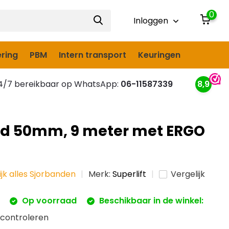
0
Inloggen
ring
PBM
Intern transport
Keuringen
/7 bereikbaar op WhatsApp:
06-11587339
8,9
d 50mm, 9 meter met ERGO
ijk alles Sjorbanden
Merk:
Superlift
Vergelijk
Op voorraad
Beschikbaar in de winkel:
 controleren