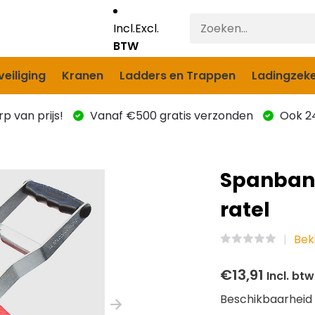
Incl.
Excl.
BTW
eiliging
Kranen
Ladders en Trappen
Ladingzeke
p van prijs!
Vanaf €500 gratis verzonden
Ook 24
Spanban
ratel
Bek
€13,91
Incl. btw
Beschikbaarheid