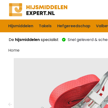
Hijsmiddelen
Takels
Hefgereedschap
Valbev
De
hijsmiddelen
specialist
Snel geleverd & scher
Home