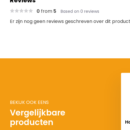
Reviews
0
from
5
Based on 0 reviews
Er zijn nog geen reviews geschreven over dit product.
BEKIJK OOK EENS
Vergelijkbare
producten
lo Rewinder II
Spanbandhouder 50mm
H
| 8 pack