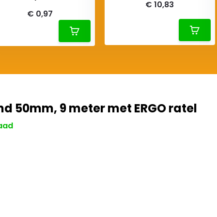
€ 10,83
€ 0,97
d 50mm, 9 meter met ERGO ratel
aad