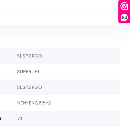
9,3
SL.SP.ERGO
SUPERLIFT
SL.SP.ERGO
NEN-EN12195-2
r
7:1