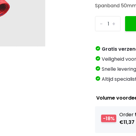
Spanband 50mm, 
-
+
Gratis verze
Veiligheid voo
Snelle levering
Altijd speciali
Volume voorde
Order
-18%
€11,37