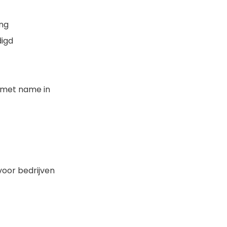
ng
igd
, met name in
oor bedrijven