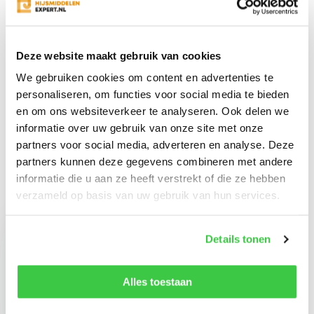
Productomschrijving
Specificaties
Deze website maakt gebruik van cookies
We gebruiken cookies om content en advertenties te
personaliseren, om functies voor social media te bieden
Reviews
en om ons websiteverkeer te analyseren. Ook delen we
informatie over uw gebruik van onze site met onze
Delen
partners voor social media, adverteren en analyse. Deze
partners kunnen deze gegevens combineren met andere
informatie die u aan ze heeft verstrekt of die ze hebben
verzameld op basis van uw gebruik van hun services.
Recent bekeken
Details tonen
Alles toestaan
Taats voor Crosby
IP(U)10 1 Ton