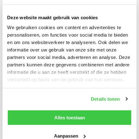
Specificaties
Deze website maakt gebruik van cookies
We gebruiken cookies om content en advertenties te
Reviews
personaliseren, om functies voor social media te bieden
en om ons websiteverkeer te analyseren. Ook delen we
Delen
informatie over uw gebruik van onze site met onze
partners voor social media, adverteren en analyse. Deze
partners kunnen deze gegevens combineren met andere
informatie die u aan ze heeft verstrekt of die ze hebben
Recent bekeken
verzameld op basis van uw gebruik van hun services.
Details tonen
Terrier FHX
Alles toestaan
horizontale
platenklem 4 FHX
€ 511,83
Aanpassen