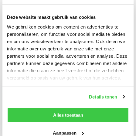
Specificaties
Deze website maakt gebruik van cookies
We gebruiken cookies om content en advertenties te
Reviews
personaliseren, om functies voor social media te bieden
en om ons websiteverkeer te analyseren. Ook delen we
Delen
informatie over uw gebruik van onze site met onze
partners voor social media, adverteren en analyse. Deze
partners kunnen deze gegevens combineren met andere
informatie die u aan ze heeft verstrekt of die ze hebben
Recent bekeken
verzameld op basis van uw gebruik van hun services.
Details tonen
Valbeveiliging voor
Alles toestaan
gereedschap
€ 17,27
Aanpassen