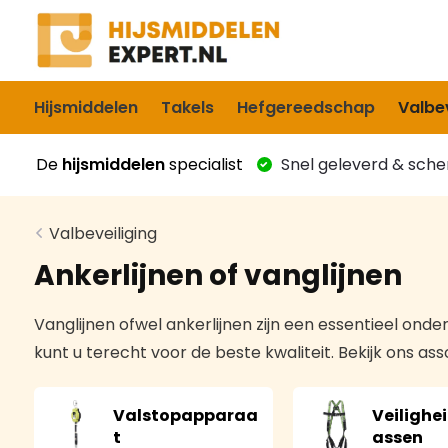
Hijsmiddelen
Takels
Hefgereedschap
Valbev
De
hijsmiddelen
specialist
Snel geleverd & scher
Valbeveiliging
Ankerlijnen of vanglijnen
Vanglijnen ofwel ankerlijnen zijn een essentieel onderd
kunt u terecht voor de beste kwaliteit. Bekijk ons as
Valstopapparaa
Veilighe
t
assen