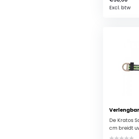
Excl. btw
Verlengba
De Kratos S
cm breidt uw 