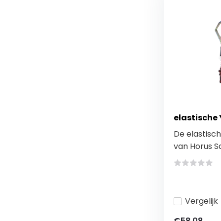
elastische
De elastisc
van Horus Sa
Vergelijk
€58,08