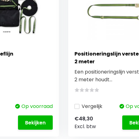
eflijn
Positioneringslijn verst
2 meter
Een positioneringslijn vers
2 meter houdt...
Op voorraad
Vergelijk
Op v
€48,30
Bekijken
Bek
Excl. btw