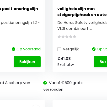
 positioneringslijn
veiligheidslijn met
steigerpijphaak en aut
meter
ositioneringslijn 1.2 -
De Horus Safety veiligheidsl
VL01 combineert ...
Op voorraad
Vergelijk
Op v
€41,08
Bekijken
Bek
Excl. btw
rd & scherp van
Vanaf €500 gratis
verzonden