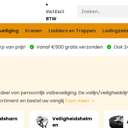
Incl.
Excl.
BTW
eiliging
Kranen
Ladders en Trappen
Ladingzeke
p van prijs!
Vanaf €500 gratis verzonden
Ook 24
eel van persoonlijk valbeveiliging. De vallijn/veiligheidslij
sortiment en bestel uw vanglij
Toon meer
idsharn
Veiligheidshelm
en