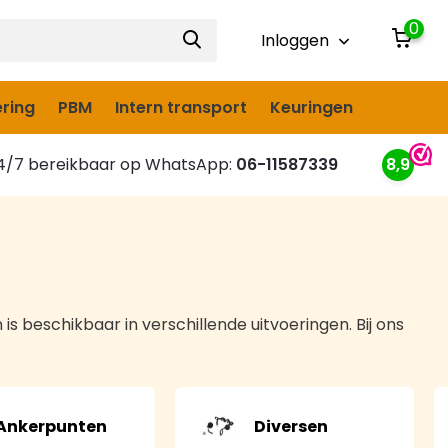
0
Inloggen
ring
PBM
Intern transport
Keuringen
/7 bereikbaar op WhatsApp:
06-11587339
8,9
n is beschikbaar in verschillende uitvoeringen. Bij ons
Ankerpunten
Diversen