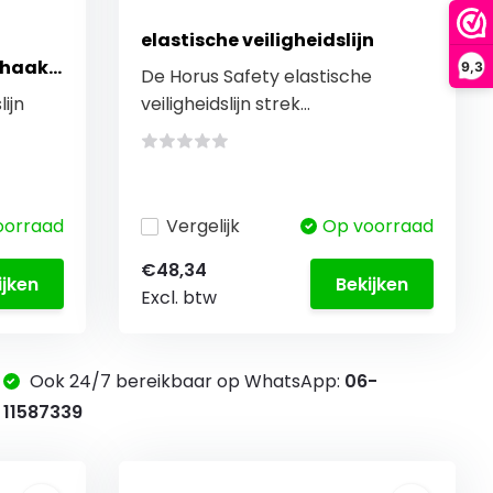
elastische veiligheidslijn
ohaak 2
9,3
De Horus Safety elastische
ijn
veiligheidslijn strek...
oorraad
Vergelijk
Op voorraad
€48,34
ijken
Bekijken
Excl. btw
Ook 24/7 bereikbaar op WhatsApp:
06-
11587339