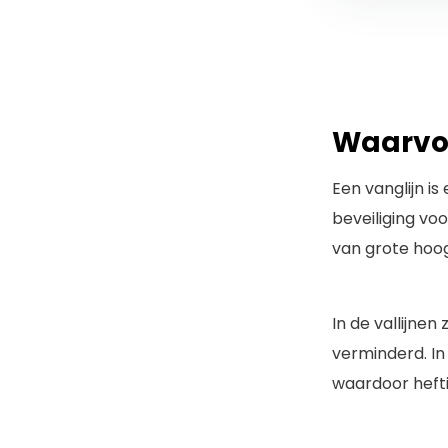
Waarvoo
Een vanglijn is
beveiliging vo
van grote hoo
In de vallijne
verminderd. In
waardoor hefti