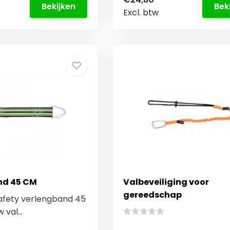
Bekijken
Bek
Excl. btw
nd 45 CM
Valbeveiliging voor
gereedschap
afety verlengband 45
val...