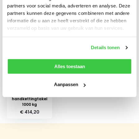
Reviews
partners voor social media, adverteren en analyse. Deze
partners kunnen deze gegevens combineren met andere
informatie die u aan ze heeft verstrekt of die ze hebben
Delen
verzameld op basis van uw gebruik van hun services.
Details tonen
Recent bekeken
Alles toestaan
Aanpassen
Yale 360
handkettingtakel
1000 kg
€ 414,20