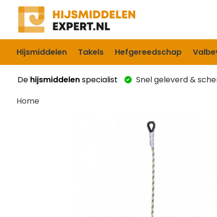
Hijsmiddelen
Takels
Hefgereedschap
Valbev
De
hijsmiddelen
specialist
Snel geleverd & scher
Home