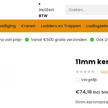
Incl.
Excl.
BTW
eiliging
Kranen
Ladders en Trappen
Ladingzeke
p van prijs!
Vanaf €500 gratis verzonden
Ook 24
11mm ker
Beki
Vergelijk
€74,16
Incl. bt
11mm kernmantell