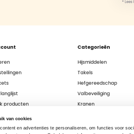
* Lees
ccount
Categorieën
eren
Hijsmiddelen
stellingen
Takels
kets
Hefgereedschap
langlijst
Valbeveiliging
jk producten
Kranen
Ladders en Trappen
ik van cookies
Ladingzekering
ontent en advertenties te personaliseren, om functies voor soci