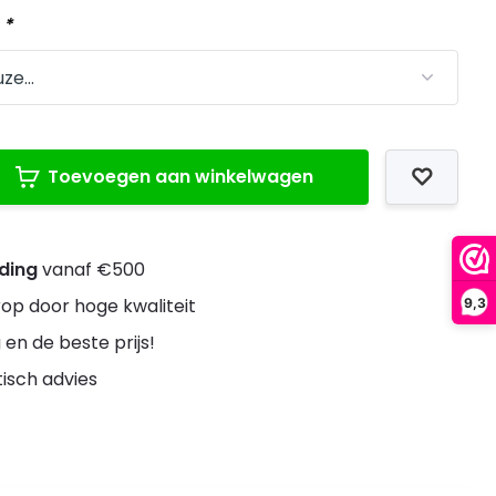
:
*
Toevoegen aan winkelwagen
nding
vanaf €500
rop door hoge kwaliteit
9,3
 en de beste prijs!
stisch advies