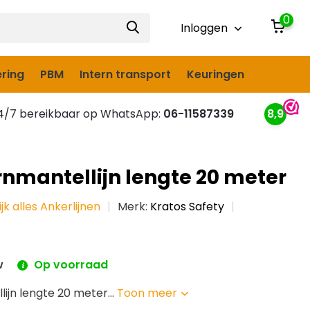
0
Inloggen
ring
PBM
Intern transport
Keuringen
/7 bereikbaar op WhatsApp:
06-11587339
8,9
nmantellijn lengte 20 meter
jk alles Ankerlijnen
Merk:
Kratos Safety
w
Op voorraad
ijn lengte 20 meter...
Toon meer