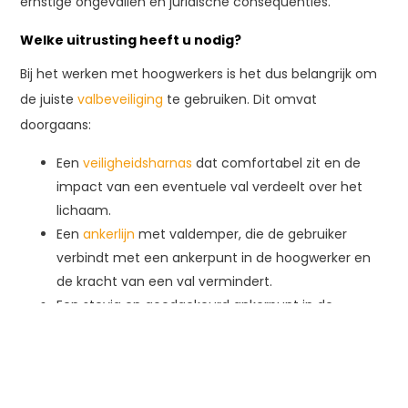
ernstige ongevallen en juridische consequenties.
Welke uitrusting heeft u nodig?
Bij het werken met hoogwerkers is het dus belangrijk om
de juiste
valbeveiliging
te gebruiken. Dit omvat
doorgaans:
Een
veiligheidsharnas
dat comfortabel zit en de
impact van een eventuele val verdeelt over het
lichaam.
Een
ankerlijn
met valdemper, die de gebruiker
verbindt met een ankerpunt in de hoogwerker en
de kracht van een val vermindert.
Een stevig en goedgekeurd ankerpunt in de
hoogwerker waaraan de vallijn wordt bevestigd.
Hijsmiddelen-Expert biedt verschillende
valbeveiligingsmiddelen aan, van harnassen tot
complete valbeveiligingssets. Zo bent u verzekerd van